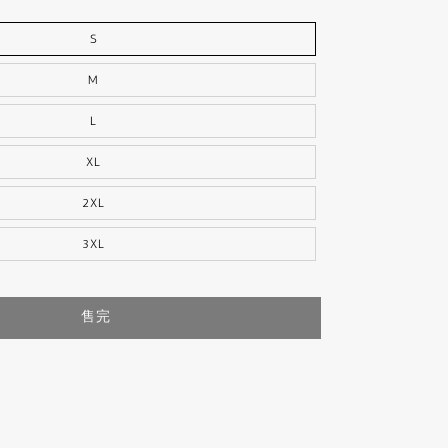
S
M
L
XL
2XL
3XL
售完