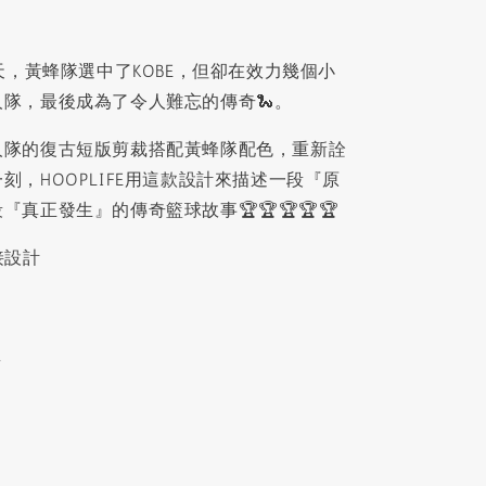
當天，黃蜂隊選中了KOBE，但卻在效力幾個小
隊，最後成為了令人難忘的傳奇🐍。
人隊的復古短版剪裁搭配黃蜂隊配色，重新詮
刻，HOOPLIFE用這款設計來描述一段『原
真正發生』的傳奇籃球故事🏆🏆🏆🏆🏆
接設計
型