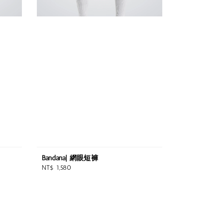
Bandana| 網眼短褲
Regular
NT$ 1,580
price