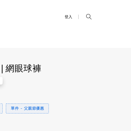
|
登入
ay | 網眼球褲
單件 - 父親節優惠