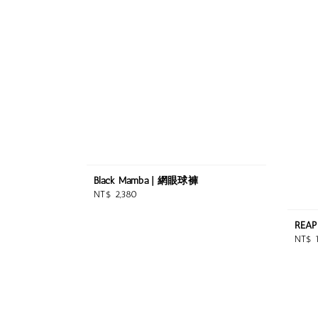
Black Mamba | 網眼球褲
Regular
NT$ 2,380
price
REA
Regul
NT$ 
price