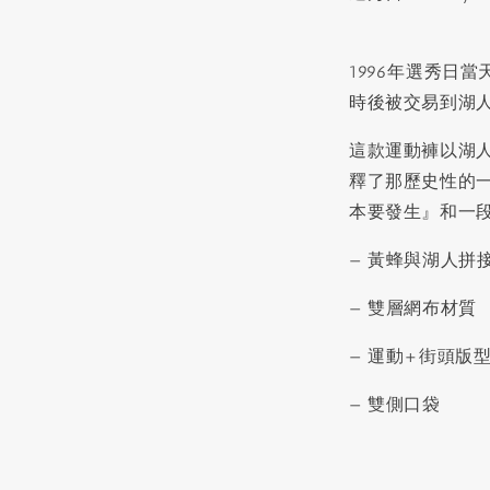
1996年選秀日
時後被交易到湖人
這款運動褲以湖
釋了那歷史性的一
本要發生』和一段『
— 黃蜂與湖人拼
— 雙層網布材質
— 運動+街頭版
— 雙側口袋