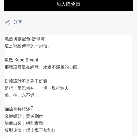
加入購物車
分享
黑藍拼接配色-籃球褲
這是寫給傳奇的一封信。
致敬 Kobe Bryant
那種凌晨還在練球，永遠不滿足的心態。
拼接設計不是為了好看
是把「曼巴精神」一塊一塊拼進去
狠、準、永不退。
細節直接拉滿👇
金屬繩頭｜質感到位
雙側口袋｜機能實戰
版型俐落｜場上場下都能打