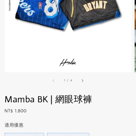
1
/
4
Mamba BK | 網眼球褲
Regular
NT$ 1,800
price
適用優惠