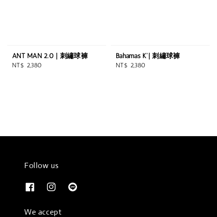
ANT MAN 2.0 | 刺繡球褲
Bahamas K'| 刺繡球褲
Regular
Regular
NT$ 2,380
NT$ 2,380
price
price
Follow us
We accept