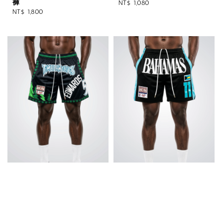
褲
Regular
NT$ 1,080
Regular
NT$ 1,800
price
price