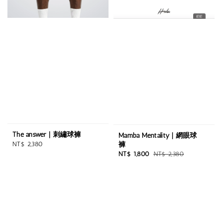
The answer | 刺繡球褲
Mamba Mentality | 網眼球
Regular
褲
NT$ 2,380
Sale
Regular
NT$ 1,800
NT$ 2,380
price
price
price