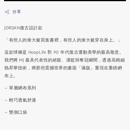
分享
JORDAN復古設計款
「有些人的偉大被寫進書裡，有些人的偉大被穿在身上。」
這款球褲是 HoopLife 對 90 年代復古運動美學的最高敬意。
我們將 MJ 最具代表性的絕殺、灌籃與奪冠瞬間，透過高精細
熱昇華技術，將那些震撼世界的畫面「滿版」重現在重磅網
布上。
— 單層網布系列
— 輕巧透氣舒適
— 雙側口袋