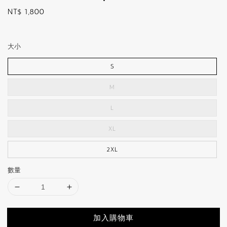
Regular
NT$ 1,800
price
大小
S
M
L
XL
2XL
數量
加入購物車