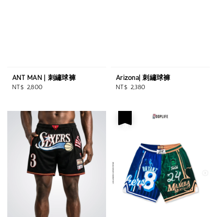
ANT MAN | 刺繡球褲
Arizona| 刺繡球褲
Regular
Regular
NT$ 2,800
NT$ 2,380
price
price
優惠