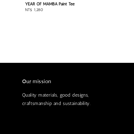
YEAR OF MAMBA Paint Tee
Regular
NT$ 1,280
price
Our mission
Quality materials, good designs,
craftsmanship and sustainability.