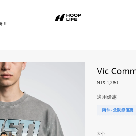
址
!!
Vic Comm
Regular
NT$ 1,280
price
適用優惠
兩件-父親節優惠
大小