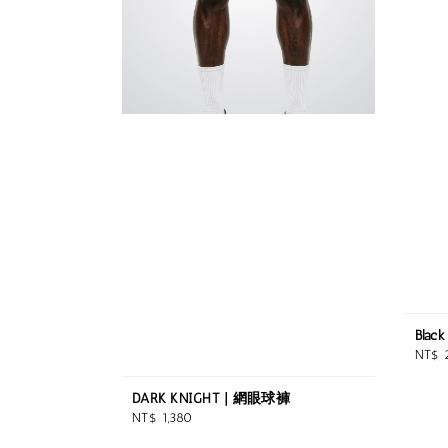
Blac
Regul
NT$ 
price
DARK KNIGHT | 網眼球褲
Regular
NT$ 1,380
price