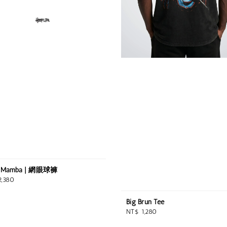
k Mamba | 網眼球褲
ar
2,380
Big Brun Tee
Regular
NT$ 1,280
price