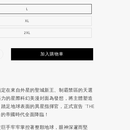
L
XL
2XL
加入購物車
鎖定在來自外星的聖城新王、制霸禁區的天選
張力的星際科幻美漫封面為發想，將主體塑造
踏足地球表面的異星指揮官，正式宣告 “THE
IRE” 的帝國時代全面降臨！
雙巨手牢牢掌控著整顆地球，眼神深邃而堅