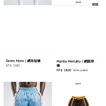
Denim Mono | 網布短褲
Mamba Mentality | 網眼球
Regular
褲
NT$ 1,580
Sale
Regular
NT$ 1,800
NT$ 2,380
price
price
price