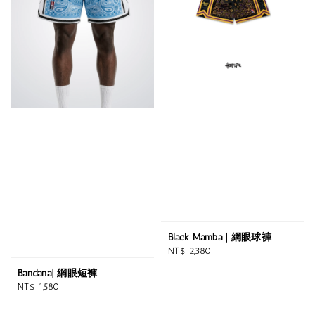
Black Mamba | 網眼球褲
Regular
NT$ 2,380
price
Bandana| 網眼短褲
Regular
NT$ 1,580
price