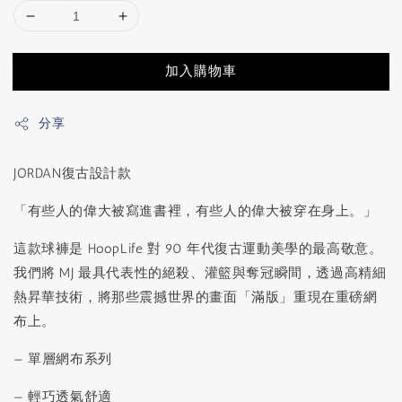
加入購物車
分享
JORDAN復古設計款
「有些人的偉大被寫進書裡，有些人的偉大被穿在身上。」
這款球褲是 HoopLife 對 90 年代復古運動美學的最高敬意。
我們將 MJ 最具代表性的絕殺、灌籃與奪冠瞬間，透過高精細
熱昇華技術，將那些震撼世界的畫面「滿版」重現在重磅網
布上。
— 單層網布系列
— 輕巧透氣舒適