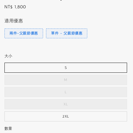
Regular
NT$ 1,800
price
適用優惠
兩件-父親節優惠
單件 - 父親節優惠
大小
S
M
L
XL
2XL
數量