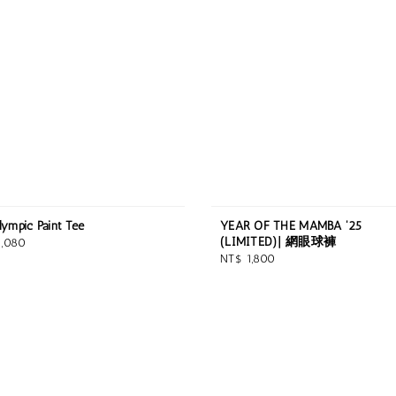
lympic Paint Tee
YEAR OF THE MAMBA '25
(LIMITED)| 網眼球褲
ar
1,080
Regular
NT$ 1,800
price