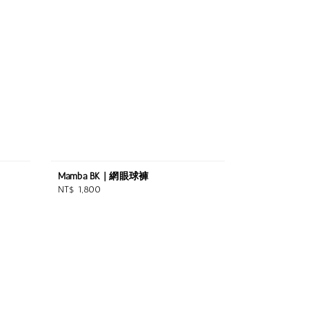
Mamba BK | 網眼球褲
Regular
NT$ 1,800
price