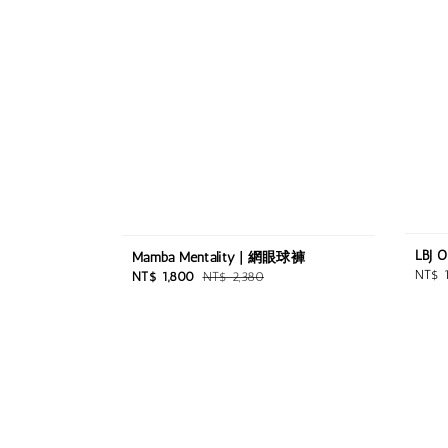
LBJ O
Mamba Mentality | 網眼球褲
Regul
NT$ 
Sale
Regular
NT$ 1,800
NT$ 2,380
price
price
price