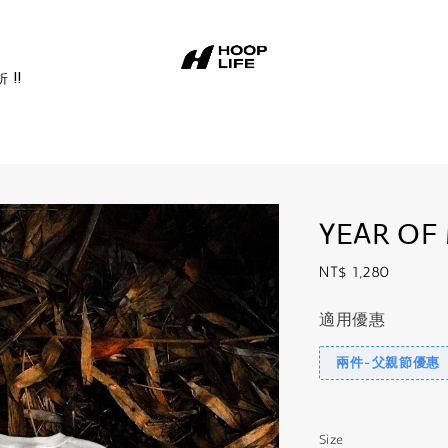
址
!!
YEAR OF 
Regular
NT$ 1,280
price
適用優惠
兩件-父親節優惠
Size