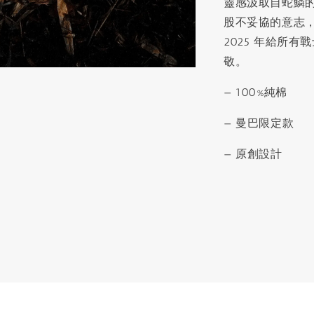
靈感汲取自蛇鱗
股不妥協的意志
2025 年給所
敬。
— 100%純棉
— 曼巴限定款
— 原創設計